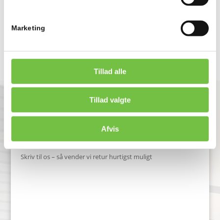
os på
raf.schultz@co-vvs.dk
, ringe på
32 42 66 99
eller bruge
kontaktformularen
, hvis du vil have en
Marketing
vurdering af projektet.
Tillad alle
Tillad valgte
FÅ ET TILBUD PÅ DIN
Afvis
OPGAVE
Skriv til os – så vender vi retur hurtigst muligt