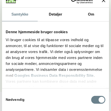
Samtykke
Detaljer
Om
Denne hjemmeside bruger cookies
Vi bruger cookies til at tilpasse vores indhold og
annoncer, til at vise dig funktioner til sociale medier og til
at analysere vores trafik. Vi deler også oplysninger om
din brug af vores hjemmeside med vores partnere inden
for sociale medier, annonceringspartnere og
analysepartnere. Vi indsamler data i overensstemmelse
med
Googles Business Data Responsibility Site
.
Vores partnere kan kombinere disse data med andre
oplysninger, du har givet dem, eller som de har indsamlet
fra din brug af deres tjenester.
Samtykkevalg
Nødvendig
Se Cookie & Privatlivspolitik
her
FAQ