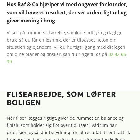
Hos Raf & Co hjælper vi med opgaver for kunder,
som vil have et resultat, der ser ordentligt ud og
giver mening i brug.
Vi ser på rummets størrelse, samlede udtryk og daglige
brug, så du får en løsning, der er tilpasset netop din
situation og ejendom. Vil du hurtigt i gang med dialogen
om dine planer og ønsker, kan du ringe til os på
32 42 66
99
.
FLISEARBEJDE, SOM LØFTER
BOLIGEN
Når fliser lægges rigtigt, giver de rummet en balance og
finish, som holder sig flot over tid. Især i vådrum har
præcision også stor betydning for, at resultatet rent faktisk
fungerer. Vi har fokus på de detaljer, der gør forskellen i