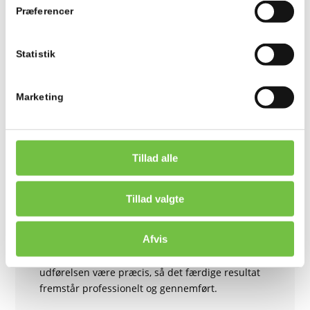
Præferencer
Hvornår giver det mening at få lavet nyt flisearbejde?
Statistik
Det giver mening, når eksisterende fliser er
Marketing
slidte, ujævne eller ikke passer til rummets
funktion og udtryk. Nyt flisearbejde kan også
være relevant som del af en større renovering,
hvor helheden skal hænge bedre sammen.
Tillad alle
Hvad skal man tænke over ved flisearbejde i vådrum?
Tillad valgte
Afvis
Det er vigtigt, at løsningens udtryk passer til
rummets størrelse og daglige brug. Samtidig skal
udførelsen være præcis, så det færdige
resultat
fremstår
professionelt og
gennemført
.